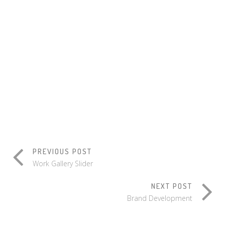
Branding
/
Print
SEE THE
GOLDEN
TALENT
SCALES
Branding
/
Print
/
Design
Branding
PREVIOUS POST
Work Gallery Slider
NEXT POST
Brand Development