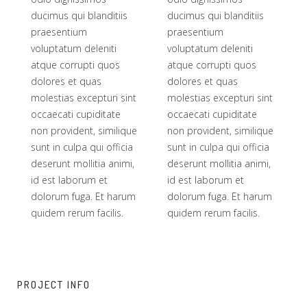
ducimus qui blanditiis
ducimus qui blanditiis
praesentium
praesentium
voluptatum deleniti
voluptatum deleniti
atque corrupti quos
atque corrupti quos
dolores et quas
dolores et quas
molestias excepturi sint
molestias excepturi sint
occaecati cupiditate
occaecati cupiditate
non provident, similique
non provident, similique
sunt in culpa qui officia
sunt in culpa qui officia
deserunt mollitia animi,
deserunt mollitia animi,
id est laborum et
id est laborum et
dolorum fuga. Et harum
dolorum fuga. Et harum
quidem rerum facilis.
quidem rerum facilis.
PROJECT INFO