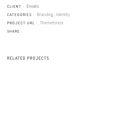
Envato
CLIENT :
Branding
,
Identity
CATEGORIES :
Themeforest
PROJECT URL :
SHARE :
RELATED PROJECTS
BRAND
WORK
HIGH
DEVELOPMENT
GALLERY
MOUNTAINS
SLIDER
Creative
/
Identity
/
Branding
Branding
Identity
/
Print
EXPEDITION
WORKING